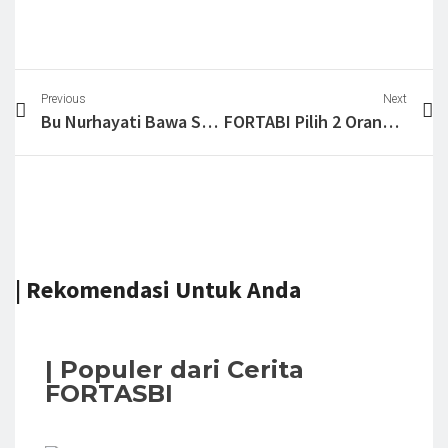
Previous
Next
Bu Nurhayati Bawa Suara Petani Sawit Perempuan Hingga Benua Eropa
FORTABI Pilih 2 Orang Konten Kreator Jadi Ambasador Indonesia di YOUth @ RT2025 Malaysia
| Rekomendasi Untuk Anda
| Populer dari Cerita
FORTASBI