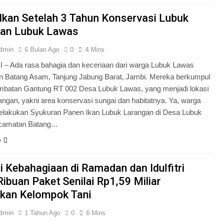
Ikan Setelah 3 Tahun Konservasi Lubuk
an Lubuk Lawas
dmin
6 Bulan Ago
0
4 Mins
– Ada rasa bahagia dan keceriaan dari warga Lubuk Lawas
 Batang Asam, Tanjung Jabung Barat, Jambi. Mereka berkumpul
embatan Gantung RT 002 Desa Lubuk Lawas, yang menjadi lokasi
ngan, yakni area konservasi sungai dan habitatnya. Ya, warga
lakukan Syukuran Panen Ikan Lubuk Larangan di Desa Lubuk
camatan Batang…
e
i Kebahagiaan di Ramadan dan Idulfitri
Ribuan Paket Senilai Rp1,59 Miliar
rkan Kelompok Tani
dmin
1 Tahun Ago
0
6 Mins