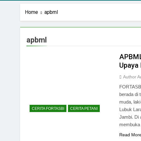
Home
apbml
apbml
APBML 
Upaya 
Author A
FORTASBI 
berada di 
muda, laki
CERITA FORTASBI
CERITA PETANI
Lubuk Lar
Jambi. Di
membuka 
Read Mor