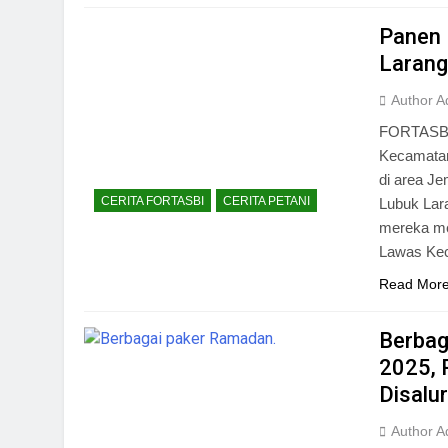
Panen 
Larang
Author A
FORTASBI 
Kecamatan
di area J
CERITA FORTASBI
CERITA PETANI
Lubuk Lara
mereka me
Lawas Ke
Read Mor
Berbag
2025, 
Disalu
Author A